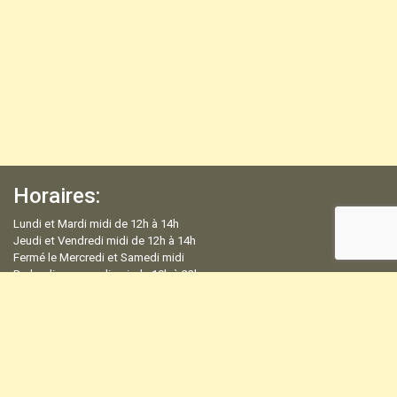
Horaires:
Lundi et Mardi midi de 12h à 14h
Jeudi et Vendredi midi de 12h à 14h
Fermé le Mercredi et Samedi midi
Du lundi au samedi soir de 19h à 22h
51 rue VICTOR HUGO Le Fort-De-France, Martinique
+596 596 75 03 59
Mentions légales
the-yellow@orange.fr
Politique de confidentialité
Copyright © 2020 The Yellow. All
Espace Admin
Rights Reserved
Development & Design by R-