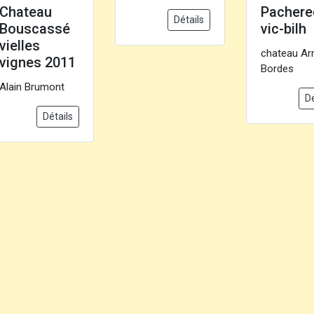
Chateau
Pachere
Détails
Bouscassé
vic-bilh
vielles
chateau Ar
vignes 2011
Bordes
Alain Brumont
Dé
Détails