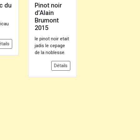
c du
Pinot noir
d’Alain
Brumont
ricau
2015
le pinot noir etait
tails
jadis le cepage
de la noblesse.
Détails